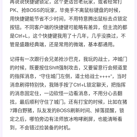
再说说快捷键锁定，这个更适合老玩家，或者经常打
PK、抢BOSS的玩家，毕竟手不离鼠标键盘的时候，
用快捷键能节省不少时间，不用特意腾出鼠标去点锁定
按钮。不同客户端的快捷键可能略有差异，但主流的都
是Ctrl+L，这个快捷键我用了十几年，几乎没换过，不
管是盛趣经典端，还是常用的微端，基本都通用。
记得有一次跟行会兄弟抢沙巴克，我玩的战士，冲城门
的时候，既要按住Shift强制攻击，又要留意行会频道里
的指挥消息，“守住城门左侧，道士给战士++++”，当时
消息刷得特别快，我随手按了Ctrl+L锁定聊天，把指挥
的消息固定住，一边砍怪一边看消息，不用分心去翻
找，最后顺利守住了城门。还有打宝的时候，比如在猪
7蹲白野猪，队友发的BOSS刷新时间、掉落提醒，锁
定之后，哪怕旁边有法师放冰咆哮刷屏，也能清晰看
到，不会错过捡装备的时机。