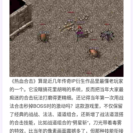
《热血合击》算是近几年传奇IP衍生作品里最懂老玩家
的一个。它没瞎搞花里胡哨的系统，反而把当年大家最
痴迷的合击玩法打磨得更精细。还记得当年第一次用战
法合击秒掉BOSS时的激动吗？这款游戏里，不仅保留
了经典的战战、法法、道道组合，还新增了战法道混搭
的合击技能，比如战道组合的“劈星斩”，刀光带着毒雾
的特效，比当年的像素画面震撼多了，但那种技能衔接