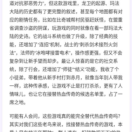
道对抗邪恶势力”，但这款游戏里，龙卫的起源、玛法
大陆的历史都有了更完整的叙述，甚至每个地图都有对
应的剧情任务，比如在比奇城帮村民驱赶妖怪，在盟重
省调查沙盗的阴谋，玩游戏的同时就像在看一部玛法大
陆的史诗。它的战斗系统也做了升级，除了经典的技
能，还增加了“连招”机制，战士的“刺杀剑术接烈火剑
法”，法师的“冰咆哮接雷电术”，操作感更强，但又不会
复杂到让新手望而却步。最让人惊喜的是它的社交系
统，除了行会，还增加了“师徒”“结义”功能，我收了个
小徒弟，带着他从新手村打到赤月，就像当年别人带我
一样，这种传承感，让游戏不止是打打杀杀，更有了人
情味儿，也让它在接替热血传奇的候选名单里，占了一
席之地。
可能有人会问，这些游戏真的能完全替代热血传奇吗？
其实对我们这些老鸟来说，找接替热血传奇的游戏，本