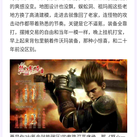
的爽感没变。地图设计也没飘，蜈蚣洞、祖玛阁这些老
地方换了高清建模，走进去就像回了老家，连怪物的攻
击动作都带着熟悉的节奏。关键是它不逼氪，装备全靠
打，摆摊交易的自由和当年一模一样，晚上挂机打宝，
早上起来背包里躺着件沃玛装备，那种小惊喜，和二十
年前没区别。
要是你对“氪金就能碾压”的套路深恶痛绝，那《怒火一