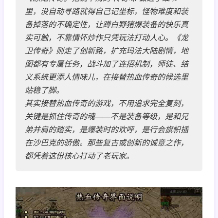
里，没自动寻路就得自己记坐标，怪物难度和装
备掉落的不确定性，让蹲白野猪爆装备的快乐真
实可触，不靠情怀炒作只凭玩法打动人心。《龙
卫传奇》则走了创新路，扩充玛法大陆剧情，地
图都有专属任务，战斗加了连招机制，师徒、结
义系统更添人情味儿，在接替热血传奇的候选里
站稳了脚。
其实接替热血传奇的游戏，不用追求完全复刻，
关键是抓住传奇的魂——不是装备等级，是和兄
弟并肩的踏实，是爆装时的欢呼，是行会旗帜插
在沙巴克的骄傲。那些复古或创新的诚意之作，
都凭着这份核心打动了老玩家。