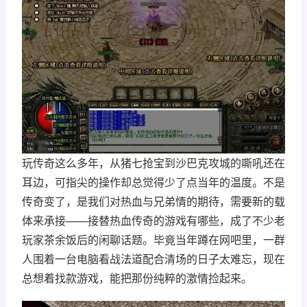
玩传奇这么多年，从猪七抢宝到沙巴克攻城的嘶吼还在
耳边，可指尖的操作却总觉得少了点当年的温度。不是
传奇变了，是我们对热血与兄弟情的期待，需要新的载
体来承接——接替热血传奇的游戏有哪些，成了不少老
玩家茶余饭后的闲聊话题。毕竟当年蹲在网吧里，一群
人围着一台电脑看战法道配合清场的日子太难忘，现在
总想着找款游戏，能把那份纯粹的激情捡起来。