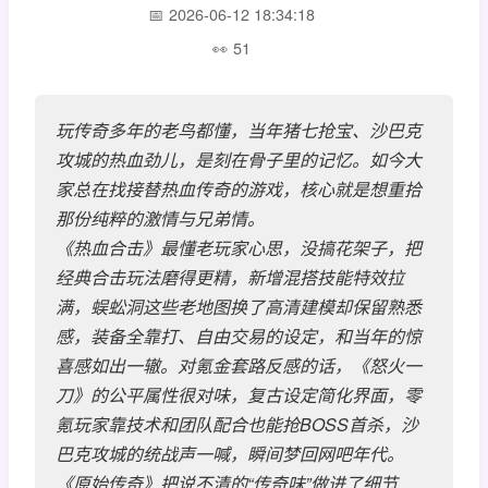
2026-06-12 18:34:18
51
玩传奇多年的老鸟都懂，当年猪七抢宝、沙巴克
攻城的热血劲儿，是刻在骨子里的记忆。如今大
家总在找接替热血传奇的游戏，核心就是想重拾
那份纯粹的激情与兄弟情。
《热血合击》最懂老玩家心思，没搞花架子，把
经典合击玩法磨得更精，新增混搭技能特效拉
满，蜈蚣洞这些老地图换了高清建模却保留熟悉
感，装备全靠打、自由交易的设定，和当年的惊
喜感如出一辙。对氪金套路反感的话，《怒火一
刀》的公平属性很对味，复古设定简化界面，零
氪玩家靠技术和团队配合也能抢BOSS首杀，沙
巴克攻城的统战声一喊，瞬间梦回网吧年代。
《原始传奇》把说不清的“传奇味”做进了细节