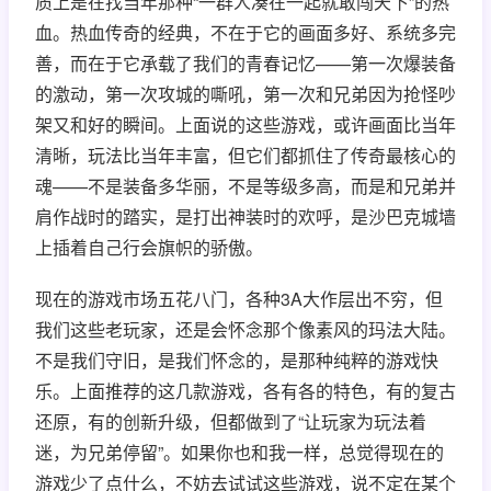
质上是在找当年那种“一群人凑在一起就敢闯天下”的热
血。热血传奇的经典，不在于它的画面多好、系统多完
善，而在于它承载了我们的青春记忆——第一次爆装备
的激动，第一次攻城的嘶吼，第一次和兄弟因为抢怪吵
架又和好的瞬间。上面说的这些游戏，或许画面比当年
清晰，玩法比当年丰富，但它们都抓住了传奇最核心的
魂——不是装备多华丽，不是等级多高，而是和兄弟并
肩作战时的踏实，是打出神装时的欢呼，是沙巴克城墙
上插着自己行会旗帜的骄傲。
现在的游戏市场五花八门，各种3A大作层出不穷，但
我们这些老玩家，还是会怀念那个像素风的玛法大陆。
不是我们守旧，是我们怀念的，是那种纯粹的游戏快
乐。上面推荐的这几款游戏，各有各的特色，有的复古
还原，有的创新升级，但都做到了“让玩家为玩法着
迷，为兄弟停留”。如果你也和我一样，总觉得现在的
游戏少了点什么，不妨去试试这些游戏，说不定在某个