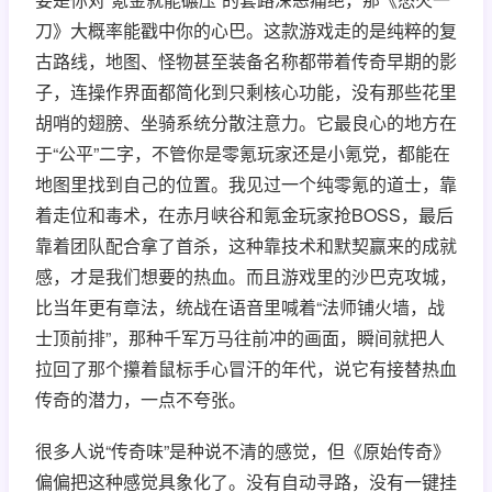
刀》大概率能戳中你的心巴。这款游戏走的是纯粹的复
古路线，地图、怪物甚至装备名称都带着传奇早期的影
子，连操作界面都简化到只剩核心功能，没有那些花里
胡哨的翅膀、坐骑系统分散注意力。它最良心的地方在
于“公平”二字，不管你是零氪玩家还是小氪党，都能在
地图里找到自己的位置。我见过一个纯零氪的道士，靠
着走位和毒术，在赤月峡谷和氪金玩家抢BOSS，最后
靠着团队配合拿了首杀，这种靠技术和默契赢来的成就
感，才是我们想要的热血。而且游戏里的沙巴克攻城，
比当年更有章法，统战在语音里喊着“法师铺火墙，战
士顶前排”，那种千军万马往前冲的画面，瞬间就把人
拉回了那个攥着鼠标手心冒汗的年代，说它有接替热血
传奇的潜力，一点不夸张。
很多人说“传奇味”是种说不清的感觉，但《原始传奇》
偏偏把这种感觉具象化了。没有自动寻路，没有一键挂