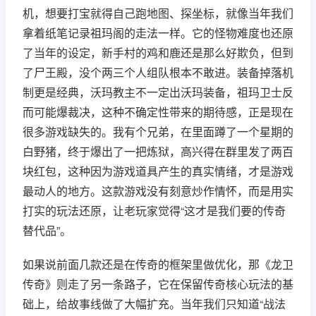
机，想要打宝就得自己跑地图、探坐标，就像当年我们
拿着纸笔记录祖玛阁的走法一样。它的怪物难度也还原
了当年的设定，新手村的鸡和鹿还是那么好欺负，但到
了尸王殿，没个两三个人组队根本不敢进。装备掉落机
制更是经典，沃玛教主不一定出沃玛装备，祖玛卫士反
而可能爆裁决，这种不确定性带来的期待感，正是现在
很多游戏缺失的。我有个兄弟，在里面蹲了一个星期的
白野猪，终于爆出了一把炼狱，高兴得在群里发了两百
块红包，这种因为游戏道具产生的真实情绪，才是游戏
最动人的地方。这款游戏没有刻意炒作情怀，而是用实
打实的玩法还原，让老玩家觉得“这才是我们要的传奇
替代品”。
如果说前面几款还是在传奇的框架里做优化，那《龙卫
传奇》则走了另一条路子，它在保留传奇核心玩法的基
础上，给故事线做了大幅扩充。当年我们只知道“战法