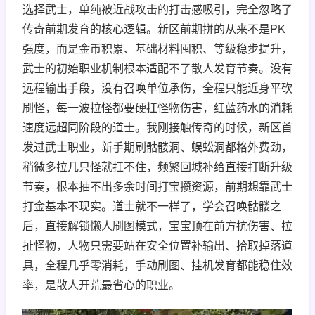
选择武士，单纯被近战攻击的打击感吸引，完全忽略了
传奇前期发育的核心逻辑。新区前期拼的从来不是PK
强度，而是金币积累、基础材料囤积、等级稳步提升，
武士的初始职业机制根本适配不了散人发育节奏。没有
远程输出手段，没有召唤单位承伤，全程只能近身平砍
刷怪，每一波拉怪都要硬扛怪物伤害，红蓝药水的消耗
速度远超同阶段的道士。我刚接触传奇的时候，新区首
发过武士职业，新手期刷骷髅洞、蜈蚣洞都格外费劲，
稍微多拉几只怪就扛不住，频繁回城补给直接打断升级
节奏，根本抽不出多余时间打宝攒资源，前期想靠武士
打金基本不现实。道士就不一样了，学会召唤骷髅之
后，直接解锁懒人刷图模式，宝宝顶在前方抗伤害、拉
扯怪物，人物只需要站在安全位置补输出、拾取掉落道
具，全程几乎零消耗，手动刷图、挂机发育都能稳住效
率，是散人开荒最省心的职业。