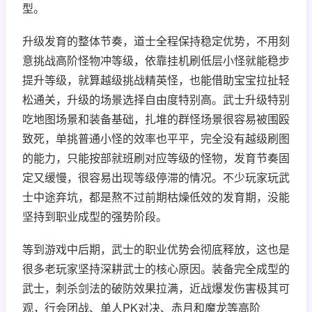
型。
升级发育的整体节奏，道士全程保持稳定优势，不用刻
意挑战高阶怪物冲等级，依靠挂机刷低层小怪就能稳步
提升等级，就算越级挑战精英怪，也能借助宝宝拉扯轻
松通关，升级的场景选择自由度特别高。武士升级特别
吃地图场景和装备基础，扎堆的群怪场景很容易被围殴
致死，单挑普通小怪的效率也平平，完全没有越级刷图
的能力，只能按部就班刷对应等级的怪物，发育节奏固
定又缓慢，很容易出现等级停滞的情况。不少玩家玩武
士中途弃坑，都是熬不过前期枯燥低效的发育期，没能
坚持到职业成型的强势阶段。
等到游戏中后期，武士的职业优势会彻底释放，这也是
很多老玩家坚持深耕武士的核心原因。装备完全成型的
武士，刺杀剑法的破防效果拉满，近战爆发伤害极其可
观，行会团战、单人PK对决、赤月和魔龙等高阶