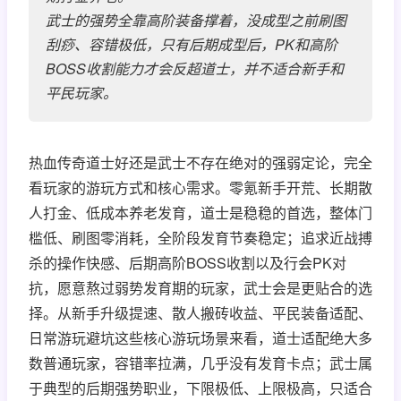
武士的强势全靠高阶装备撑着，没成型之前刷图
刮痧、容错极低，只有后期成型后，PK和高阶
BOSS收割能力才会反超道士，并不适合新手和
平民玩家。
热血传奇道士好还是武士不存在绝对的强弱定论，完全
看玩家的游玩方式和核心需求。零氪新手开荒、长期散
人打金、低成本养老发育，道士是稳稳的首选，整体门
槛低、刷图零消耗，全阶段发育节奏稳定；追求近战搏
杀的操作快感、后期高阶BOSS收割以及行会PK对
抗，愿意熬过弱势发育期的玩家，武士会是更贴合的选
择。从新手升级提速、散人搬砖收益、平民装备适配、
日常游玩避坑这些核心游玩场景来看，道士适配绝大多
数普通玩家，容错率拉满，几乎没有发育卡点；武士属
于典型的后期强势职业，下限极低、上限极高，只适合