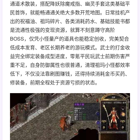
通道术散装，搭配降妖除魔戒指、幽灵手套这类基础平
民首饰，就能畅通通关绝大多数开荒地图。日常挂机产
出的祝福油、祖玛碎片、各类消耗药水、基础技能书都
是流通性极强的变现资源，就算不刻意蹲守高阶
BOSS，仅凭小怪量产的道具也能稳定创收，完美契合
低成本发育、老区长期养老的游玩模式。武士的打金收
益完全绑定装备成型进度，零氪平民玩武士前期伤害严
重不足，自身防御属性也很普通，清理祖玛小怪都效率
低下，不仅没法靠刷图赚钱，还得持续消耗金币买药、
修装备，前期全程处于资源亏损的状态。