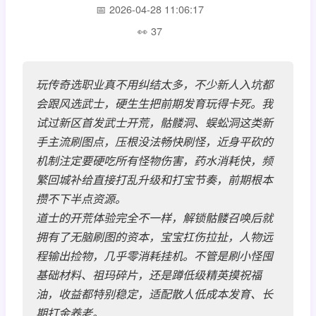
2026-04-28 11:06:17
37
玩传奇选职业真不用纠结太多，不少新人入坑都
会跟风选武士，硬生生把前期发育玩得卡死。我
试过新区首发武士开荒，骷髅洞、蜈蚣洞这类新
手主流刷图点，压根没法畅快刷怪，近身平砍的
机制注定要硬吃所有怪物伤害，药水消耗快，频
繁回城补给直接打乱升级和打宝节奏，前期根本
攒不下半点资源。
道士的开荒体验完全不一样，解锁骷髅召唤后就
拥有了无脑刷图的资本，宝宝扛伤拉扯，人物远
程输出捡物，几乎零消耗挂机。不管是刷小怪囤
基础材料、祖玛碎片，还是蹲低级精英摸祝福
油，收益都特别稳定，适配散人低成本发育、长
期打金养老。