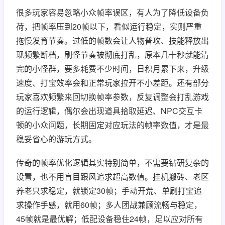
很多玩家容易忽略小众帧率误区，有人为了降低设备负
荷，把帧率压到20帧以下，看似运行稳定，实则严重
拖慢发育节奏。过低的帧数会让人物普攻、技能释放出
现频繁断档，刷怪节奏被彻底打乱，原本几十秒就能清
完的小怪群，要多耗费不少时间，日积月累下来，升级
速度、打宝效率会和正常玩家拉开不小差距。还有部分
玩家喜欢频繁来回切换帧率参数，反复调整会打乱游戏
的运行逻辑，偶尔会出现道具拾取延迟、NPC交互卡
顿的小众问题，长期固定对应玩法的帧率数值，才是最
稳妥省心的游玩方式。
传奇的帧率优化逻辑其实特别简单，不需要钻研复杂的
设置，也不用盲目跟风追求超高数值。挂机搬砖、老区
养老只求稳定，就锁定30帧；手动开荒、单刷打宝追
求操作手感，就用60帧；多人团战兼顾流畅与稳定，
45帧就是最优解；低配设备稳住24帧，足以应对所有