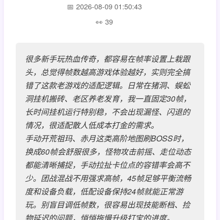
2026-08-09 01:50:43
39
很多新手玩热血传奇，都容易在帧率设置上栽跟
头，总觉得帧数越高游戏体验越好，实则完全搞
错了这款老游戏的适配逻辑。日常在猪洞、蜈蚣
洞挂机搬砖、老区养老发育，我一直固定30帧，
长时间挂机运行特别稳，不会出现漏怪、闪退的
情况，很适配散人低成本打金的需求。
手动开荒祖玛、赤月这类高阶地图刷BOSS时，
换成60帧会舒服很多，怪物攻击前摇、走位动态
都能清晰捕捉，手动拉扯卡位点的容错率会高不
少。团战混战不用强求高帧，45帧足够平衡流畅
度和设备负载，低配设备保持24帧就能正常游
玩。别盲目调低帧数，很容易出现技能断档、捡
物延迟的问题，悄悄拖慢升级打宝的进度。